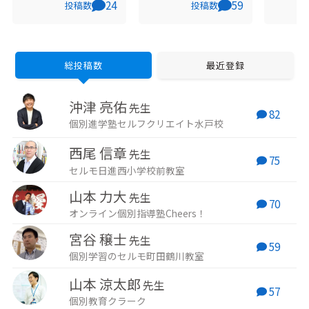
へ。オンラインを中心
運営しております、株
います。 コーチング
24
59
投稿数
投稿数
に全国の受験生を指導
式会社進化代表取締役
導を活
しつつ、総合型選抜の
社長の宮谷と申しま
の本当
塾比較サイト（総合型
す。 個別学習のセルモ
発見、
選抜塾比較コンシェル
は、社員講師の適切な
ートしてい
ジュ https://sogogata-
サポートとデジタルAI
受験生
concierge.com/ ）も運
学習システム＋オリジ
塾の公式
総投稿数
最近登録
営。受験生への情報提
ナルノートを活用し、
や勉強
供を行う。MENSA会員
学力改善を目指す生徒
です。
資格なども持つ。
さんを指導していま
ジより
沖津 亮佑
す。
先生
82
個別進学塾セルフクリエイト水戸校
西尾 信章
先生
75
セルモ日進西小学校前教室
山本 力大
先生
70
オンライン個別指導塾Cheers！
宮谷 穣士
先生
59
個別学習のセルモ町田鶴川教室
山本 涼太郎
先生
57
個別教育クラーク