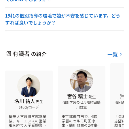
1対1の個別指導の環境で娘が不安を感じています。どう
すれば良いでしょうか？
有識者
の紹介
一覧
宮谷 穣士
沖津
先生
名川 祐人
先生
個別学習のセルモ町田鶴
個別進学
Studyコーデ
川教室
イ
慶應大学経済学部卒業
東京都町田市で、個別
「毎年7
後、キーエンスの営業
学習のセルモ町田忠
志望に
職を経て大学受験業界
生・鶴川教室の2教室を
験専門