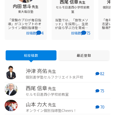
西尾 信章
沖津
先生
内田 悠斗
先生
セルモ日進西小学校前教
個別進学
東大毎日塾
室
イ
「受験のプロが毎日指
当塾では、「放牧メソ
「毎年7
導」がコンセプトのオ
ッド」を採用し、生徒
志望に
ンライン個別指導塾
が自ら学ぶ力を育成し
験専門
「東大毎日塾」の代
ています。 また、方眼
います。 コーチング
4
75
投稿数
投稿数
表。 オーダーメイドの
ノートを活用した思考
導を活
計画指導と毎日の徹底
法を導入し、考える力
の本当
した学習管理で、難関
をサポートしていま
発見、
大学への逆転合格を多
す。 このアプローチに
ートしてい
数実現。 教育専門家と
より、生徒たちは「や
受験生
して、大手学習メディ
らされる勉強」ではな
塾の公式
総投稿数
最近登録
アを多数監修。 本サイ
く、「みずから学ぶ」
や勉強
トでは、累計1000人以
姿勢を身につけていま
です。
上の指導経験を元にア
す。
ジより
沖津 亮佑
ドバイスいたします。
先生
82
個別進学塾セルフクリエイト水戸校
西尾 信章
先生
75
セルモ日進西小学校前教室
山本 力大
先生
70
オンライン個別指導塾Cheers！