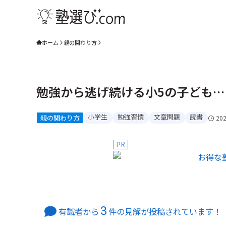
ホーム
親の関わり方
勉強から逃げ続ける小5の子ども
小学生
勉強習慣
文章問題
読書
親の関わり方
20
PR
3
有識者から
件の見解が投稿されています！