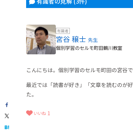
有識者の見解
(3件)
有識者
宮谷 穣士
先生
個別学習のセルモ町田鶴川教室
こんにちは。個別学習のセルモ町田の宮谷で
最近では「読書が好き」「文章を読むのが好
た。
1
いいね