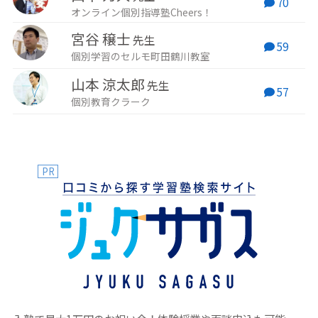
70
オンライン個別指導塾Cheers！
宮谷 穣士
先生
59
個別学習のセルモ町田鶴川教室
山本 涼太郎
先生
57
個別教育クラーク
PR