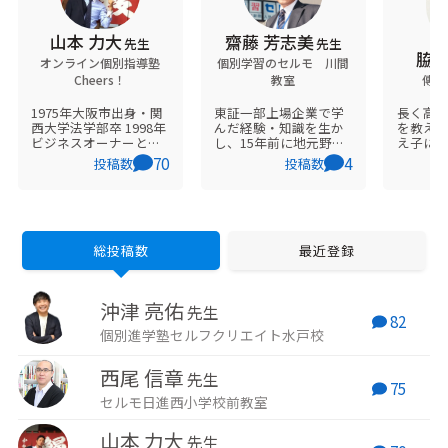
山本 力大
齋藤 芳志美
先生
先生
脇坂
オンライン個別指導塾
個別学習のセルモ 川間
Cheers！
教室
傳塾 
1975年大阪市出身・関
東証一部上場企業で学
長く高
西大学法学部卒 1998年
んだ経験・知識を生か
を教え
ビジネスオーナーとし
し、15年前に地元野田
え子に
て独立 2007年大阪
市で開業しました。
ルと読
70
4
投稿数
投稿数
NSC30期生としてワッ
『地域で一番！生徒と
華」が
ハ上方お笑いコンクー
保護者の事を考える学
漱石「
ル銀賞 2012年夏 4歳
習塾を目指していま
「舞姫
の娘と二人で世界一周
す！』 をコンセプトと
誰あろ
の旅へ 現在はオンライ
とし、保護者様と生徒
また若
ン学習塾Cheers！の塾
を第一に考える塾を目
文学を
総投稿数
最近登録
長として、全国の子供
標にしています。 中学
いてい
達と日々切磋琢磨して
生の娘の父で、生徒・
談社「第
いる
保護者様に「お母さん
文学賞
沖津 亮佑
みたい･･･」と言われて
まで残
先生
82
ます・・・
ストで
個別進学塾セルフクリエイト水戸校
西尾 信章
先生
75
セルモ日進西小学校前教室
山本 力大
先生