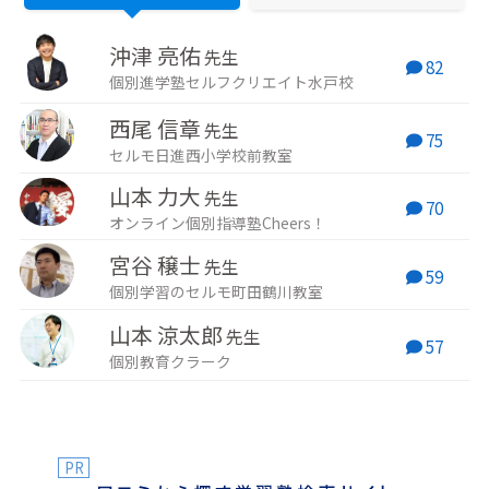
標にしています。 中学
ナルノートを活用し、
ン大会で
生の娘の父で、生徒・
学力改善を目指す生徒
「タイパ
保護者様に「お母さん
さんを指導していま
の5日間
沖津 亮佑
みたい･･･」と言われて
す。
メソッド
先生
82
ます・・・
の父。
個別進学塾セルフクリエイト水戸校
西尾 信章
先生
75
セルモ日進西小学校前教室
山本 力大
先生
70
オンライン個別指導塾Cheers！
宮谷 穣士
先生
59
個別学習のセルモ町田鶴川教室
山本 涼太郎
先生
57
個別教育クラーク
PR