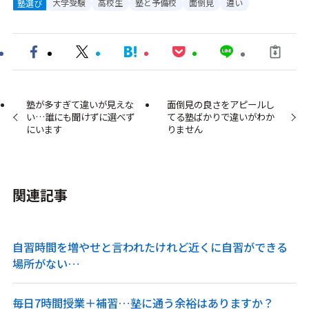
大学受験
高校生
塾と予備校
面倒見
違い
塾選び
塾が多すぎて違いが見えな
面倒見の良さをアピールし
い…誰にも聞けずに選べず
てる塾ばかりで違いがわか
にいます
りません
関連記事
自習時間を増やせと言われたけれど近くに自習ができる
場所がない…
毎日7時間授業＋補習…塾に通う余裕はありますか？