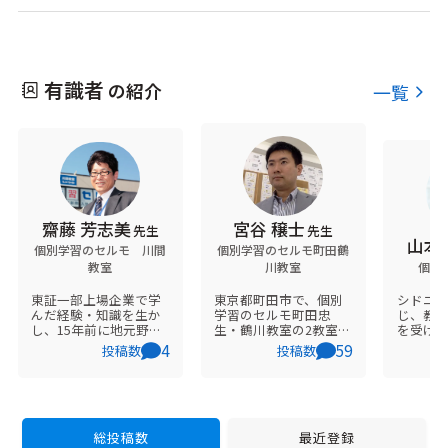
有識者
の紹介
一覧
齋藤 芳志美
宮谷 穣士
先生
先生
山本
個別学習のセルモ 川間
個別学習のセルモ町田鶴
教室
川教室
個別
東証一部上場企業で学
東京都町田市で、個別
シドニー
んだ経験・知識を生か
学習のセルモ町田忠
じ、教
し、15年前に地元野田
生・鶴川教室の2教室を
を受け
市で開業しました。
運営しております、株
「子ど
4
59
投稿数
投稿数
『地域で一番！生徒と
式会社進化代表取締役
定感を
保護者の事を考える学
社長の宮谷と申しま
たい」
習塾を目指していま
す。 個別学習のセルモ
を経て、
す！』 をコンセプトと
は、社員講師の適切な
教育ク
とし、保護者様と生徒
サポートとデジタルAI
設。20
を第一に考える塾を目
学習システム＋オリジ
県ナガ
総投稿数
最近登録