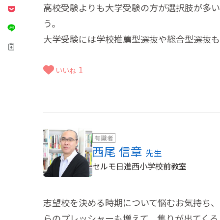
高校受験よりも大学受験の方が選択肢が多い
う。
大学受験には学校推薦型選抜や総合型選抜もあ
1
いいね
有識者
西尾 信章
先生
セルモ日進西小学校前教室
志望校を決める時期について悩むお気持ち、
らのプレッシャーも増えて、焦りが出てくる