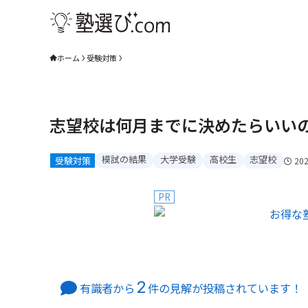
ホーム
受験対策
志望校は何月までに決めたらいい
模試の結果
大学受験
高校生
志望校
受験対策
20
PR
2
有識者から
件の見解が投稿されています！