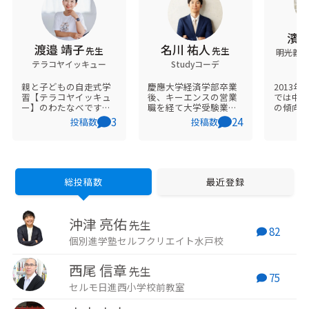
濱野
渡邉 靖子
名川 祐人
先生
先生
明光義塾
テラコヤイッキュー
Studyコーデ
親と子どもの自走式学
慶應大学経済学部卒業
2013
習【テラコヤイッキュ
後、キーエンスの営業
では中
ー】のわたなべです！
職を経て大学受験業界
の傾向
オンラインで全国の子
へ。オンラインを中心
期テス
3
24
投稿数
投稿数
どもたちに 「自分で考
に全国の受験生を指導
師の出
え選ぶ・自走式学習」
しつつ、総合型選抜の
わせを
を 全国のお母さんたち
塾比較サイト（総合型
ら、目
に 「子どもの自走を実
選抜塾比較コンシェル
行って
現する関わり方」を 学
ジュ https://sogogata-
800人
べる講座を提供してい
concierge.com/ ）も運
路指導
総投稿数
最近登録
ます。 子どもへの関わ
営。受験生への情報提
るため2
り方、マインドの悩み
供を行う。MENSA会員
キャリ
をぜひ聞かせてくださ
資格なども持つ。
トを取
沖津 亮佑
い♡
趣味は
先生
82
個別進学塾セルフクリエイト水戸校
西尾 信章
先生
75
セルモ日進西小学校前教室