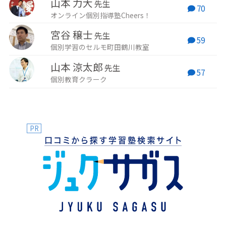
山本 力大
先生
70
オンライン個別指導塾Cheers！
宮谷 穣士
先生
59
個別学習のセルモ町田鶴川教室
山本 涼太郎
先生
57
個別教育クラーク
PR