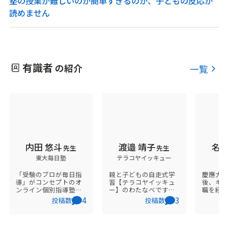
塾の授業が難しいのか簡単すぎるのか、子どもの反応が
読めません
有識者
の紹介
一覧
内田 悠斗
渡邉 靖子
名川
先生
先生
東大毎日塾
テラコヤイッキュー
S
「受験のプロが毎日指
親と子どもの自走式学
慶應大
導」がコンセプトのオ
習【テラコヤイッキュ
後、キ
ンライン個別指導塾
ー】のわたなべです！
職を経
「東大毎日塾」の代
オンラインで全国の子
へ。オ
4
3
投稿数
投稿数
表。 オーダーメイドの
どもたちに 「自分で考
に全国
計画指導と毎日の徹底
え選ぶ・自走式学習」
しつつ
した学習管理で、難関
を 全国のお母さんたち
塾比較
大学への逆転合格を多
に 「子どもの自走を実
選抜塾