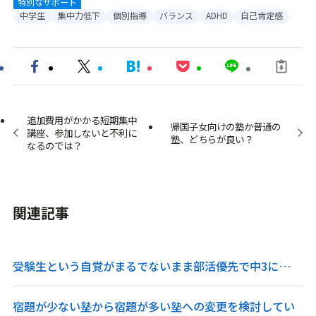
特別なサポート
中学生
集中力低下
個別指導
バランス
ADHD
自己肯定感
追加費用がかかる短期集中
帰国子女向けの塾か普通の
講座、参加しないと不利に
塾、どちらが良い？
なるのでは？
関連記事
受験生という自覚がまるでないまま部活優先で中3に…
宿題が少ない塾から宿題が多い塾への変更を検討してい