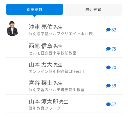
数実現。 教育専門家と
現する関わり方」を 学
ジュ http
して、大手学習メディ
べる講座を提供してい
concie
総投稿数
最近登録
アを多数監修。 本サイ
ます。 子どもへの関わ
営。受
トでは、累計1000人以
り方、マインドの悩み
供を行う
上の指導経験を元にア
をぜひ聞かせてくださ
資格な
沖津 亮佑
ドバイスいたします。
い♡
先生
82
個別進学塾セルフクリエイト水戸校
西尾 信章
先生
75
セルモ日進西小学校前教室
山本 力大
先生
70
オンライン個別指導塾Cheers！
宮谷 穣士
先生
59
個別学習のセルモ町田鶴川教室
山本 涼太郎
先生
57
個別教育クラーク