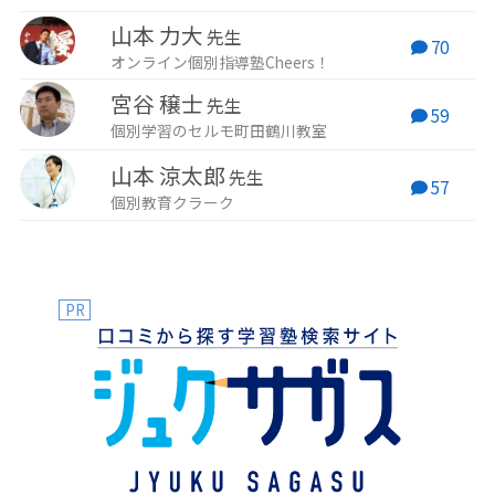
山本 力大
先生
70
オンライン個別指導塾Cheers！
宮谷 穣士
先生
59
個別学習のセルモ町田鶴川教室
山本 涼太郎
先生
57
個別教育クラーク
PR