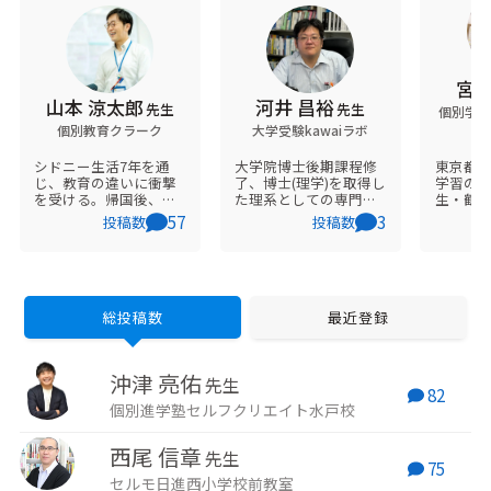
宮谷
山本 涼太郎
河井 昌裕
先生
先生
個別学習
個別教育クラーク
大学受験kawaiラボ
シドニー生活7年を通
大学院博士後期課程修
東京都
じ、教育の違いに衝撃
了、博士(理学)を取得し
学習の
を受ける。帰国後、
た理系としての専門性
生・鶴川
「子どもたちの自己肯
の高さを活かし、化学
運営し
57
3
投稿数
投稿数
定感を高め、笑顔にし
を専門に、数学、物理
式会社
たい」と、大手塾勤務
などの大学受験を指導
社長の
を経て、2010年「個別
しています。
す。 個別学習のセルモ
教育クラーク」を創
は、社
設。2013年「教育先進
サポート
県ナガサキ」をプレゼ
学習シ
総投稿数
最近登録
ン大会で発表。2024年
ナルノ
「タイパ最強！AI時代
学力改
の5日間完成 面接必勝
さんを
沖津 亮佑
メソッド」上梓。3兄弟
す。
先生
82
の父。
個別進学塾セルフクリエイト水戸校
西尾 信章
先生
75
セルモ日進西小学校前教室