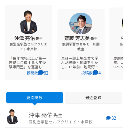
沖津 亮佑
齋藤 芳志美
中
先生
先生
個別進学塾セルフクリエ
個別学習のセルモ 川間
高２
イト水戸校
教室
O
「毎年70%以上が第一
東証一部上場企業で学
慶應義
志望に合格する大学受
んだ経験・知識を生か
卒。ユ
験専門塾」を運営して
し、15年前に地元野田
ITベン
います。 コーチング指
市で開業しました。
業界に
82
4
投稿数
投稿数
導を活用し、生徒さん
『地域で一番！生徒と
ポート
の本当にやりたい事の
保護者の事を考える学
く好き
発見、その実現をサポ
習塾を目指していま
ドな指
ートしています。 大学
す！』 をコンセプトと
タッフ
受験生でなくても、当
とし、保護者様と生徒
い。
塾の公式LINEから受験
を第一に考える塾を目
総投稿数
最近登録
や勉強のご相談が可能
標にしています。 中学
です。公式ホームペー
生の娘の父で、生徒・
ジよりご覧ください。
保護者様に「お母さん
沖津 亮佑
みたい･･･」と言われて
先生
82
ます・・・
個別進学塾セルフクリエイト水戸校