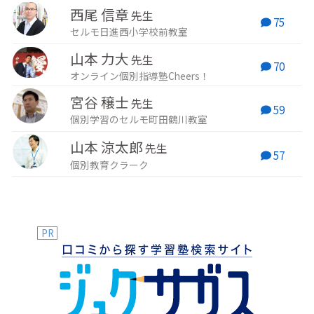
西尾 信章
先生
75
セルモ日進西小学校前教室
山本 力大
先生
70
オンライン個別指導塾Cheers！
宮谷 穣士
先生
59
個別学習のセルモ町田鶴川教室
山本 涼太郎
先生
57
個別教育クラーク
PR