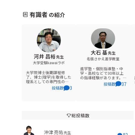
有識者
の紹介
大石 基
先生
河井 昌裕
先生
名張さかえ進学教室
大学受験kawaiラボ
進学塾・個別指導塾・中
大学院博士後期課程修
学・高校などで30年以上
了、博士(理学)を取得した
の指導経験があります。
理系としての専門性の高
合格実績としては、難関
37
投稿数
さを活かし、化学を専門
私国立中学、私立高校・
3
投稿数
に、数学、物理などの大
公立高校、国立大学・私
学受験を指導していま
立大学など多数ありま
す。
す。 コミュニケーション
を通じて、一人一人に合
った学習方針や進学指導
を行っています。 また、
総投稿数
オンラインで24時間質問
受付をしています。
沖津 亮佑
先生
82