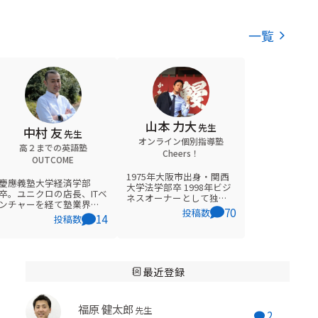
一覧
山本 力大
先生
中村 友
先生
オンライン個別指導塾
高２までの英語塾
Cheers！
OUTCOME
1975年大阪市出身・関西
慶應義塾大学経済学部
大学法学部卒 1998年ビジ
卒。ユニクロの店長、ITベ
ネスオーナーとして独立
ンチャーを経て塾業界
2007年大阪NSC30期生と
70
投稿数
に。人の成長をサポート
14
してワッハ上方お笑いコ
投稿数
するのがとにかく好きで
ンクール銀賞 2012年夏
得意。マイルドな指導
4歳の娘と二人で世界一周
で、生徒やスタッフから
の旅へ 現在はオンライン
の信頼も厚い。
学習塾Cheers！の塾長と
最近登録
して、全国の子供達と
日々切磋琢磨している
福原 健太郎
先生
2