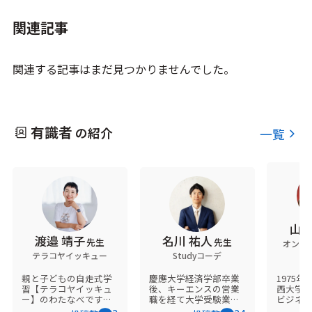
関連記事
関連する記事はまだ見つかりませんでした。
有識者
の紹介
一覧
山本
渡邉 靖子
名川 祐人
先生
先生
オンラ
テラコヤイッキュー
Studyコーデ
C
親と子どもの自走式学
慶應大学経済学部卒業
1975
習【テラコヤイッキュ
後、キーエンスの営業
西大学法学部卒
ー】のわたなべです！
職を経て大学受験業界
ビジネ
オンラインで全国の子
へ。オンラインを中心
て独立 2007年大阪