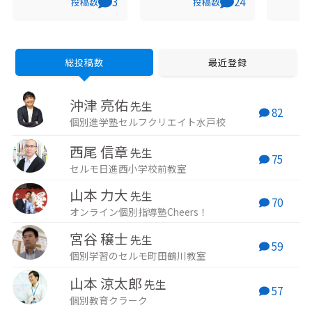
3
24
投稿数
投稿数
どもたちに 「自分で考
に全国の受験生を指導
NSC3
え選ぶ・自走式学習」
しつつ、総合型選抜の
ハ上方
を 全国のお母さんたち
塾比較サイト（総合型
ル銀賞 2012年夏 4歳
に 「子どもの自走を実
選抜塾比較コンシェル
の娘と
現する関わり方」を 学
ジュ https://sogogata-
の旅へ 現在はオンライ
べる講座を提供してい
concierge.com/ ）も運
ン学習塾
総投稿数
最近登録
ます。 子どもへの関わ
営。受験生への情報提
長とし
り方、マインドの悩み
供を行う。MENSA会員
達と日
をぜひ聞かせてくださ
資格なども持つ。
いる
沖津 亮佑
い♡
先生
82
個別進学塾セルフクリエイト水戸校
西尾 信章
先生
75
セルモ日進西小学校前教室
山本 力大
先生
70
オンライン個別指導塾Cheers！
宮谷 穣士
先生
59
個別学習のセルモ町田鶴川教室
山本 涼太郎
先生
57
個別教育クラーク