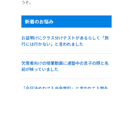
うぞ。
新着のお悩み
お盆明けにクラス分けテストがあるらしく「旅
行には行かない」と言われました
欠席者向けの授業動画に通塾中の息子の顔と名
前が映っていました
「今日決めれば入会金無料」と言われて入塾を
急かされました
急な雷雨でも警報が出ていなければ行かせるべ
きでしょうか