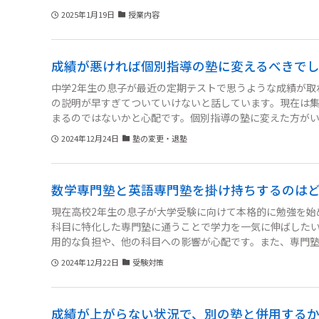
校の授業についていけないことに焦りを感じているので私
2025年1月19日
授業内容
か、それとも先取りを提案してくれる他の塾を探した方が
成績が悪ければ個別指導の塾に変えるべきで
中学2年生の息子が最近の定期テストで思うような成績が取
の説明が早すぎてついていけないと話しています。現在は
まるのではないかと心配です。個別指導の塾に変えた方が
く、本人も完全に個別に行きたいとは言っていません。親
2024年12月24日
塾の変更・退塾
数学専門塾と英語専門塾を掛け持ちするのは
現在高校2年生の息子が大学受験に向けて本格的に勉強を始
科目に特化した専門塾に通うことで学力を一気に伸ばした
用的な負担や、他の科目への影響が心配です。また、専門
ています。どちらを選ぶべきか迷っているのですが、専門
2024年12月22日
受験対策
いです。
成績が上がらない状況で、別の塾と併用する