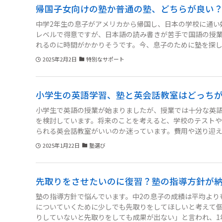
帰国子女向けの塾か普通の塾、どちらが良い
中学2年生の息子がアメリカから帰国し、日本の学校に通い
レベルで得意ですが、日本語の読み書きが苦手で国語の授
れるのに時間がかかりそうです。今、息子のために塾を探
がいいか判断に迷っています。帰国子女向けの塾は特有の
2025年2月2日
特別なサポート
あります。普通の塾なら近所にあり、日本の教育システム
れず、このままでは受験に間に合わないのではという焦りもあ
小学生の英語学習、塾と英会話教室はどっち
小学生で英語の授業が始まりましたが、授業では十分な英
を検討しています。将来のことを考えると、学校のテスト
られる英会話教室がいいのか迷っています。費用や送り迎
あると思うのですが、どちらが子供にとってベストな選択
2025年1月22日
塾選び
先取りをさせたいのに復習？塾の指導方針が
塾の指導方針で悩んでいます。中2の息子の成績は平均より
についていくために少しでも先取りをしてほしいと考えて
りしていないと先取りをしても成果が出ない」と言われ、1