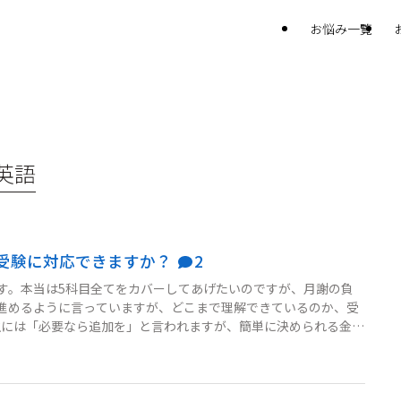
お悩み一覧
英語
受験に対応できますか？
2
す。本当は5科目全てをカバーしてあげたいのですが、月謝の負
進めるように言っていますが、どこまで理解できているのか、受
生には「必要なら追加を」と言われますが、簡単に決められる金額
ま2科目中心で進めていいのか、それとも思い切って別の対策を