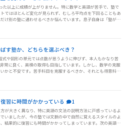
った以上に成績が上がりません。特に数学と英語が苦手で、塾で
ストではほとんど変化が見られず、むしろ平均点を下回ることもあ
科だけ別の塾に通わせるべきか悩んでいます。息子自身は「塾が楽
して不安です。どのような判断をすればいいでしょうか？
伸ばす塾か、どちらを選ぶべき？
程式や図形の単元では点数が思うように伸びず、本人もかなり苦
も非常に良く、英検の取得も目指しています。しかし、数学の克服
ないかと不安です。苦手科目を克服するべきか、それとも得意科目
わからず悩んでいます。どのように判断すれば良いでしょうか？
て復習に時間がかかっている
1
え方が大きく異なり、特に英語の文法の説明方法に戸惑っているよ
んでいましたが、今の塾では文脈の中で自然に覚えるスタイルのよ
み、結果的に復習にも時間がかかってしまっています。次の英語の
と心配です。子どもが自信を持って勉強に取り組めるように親とし