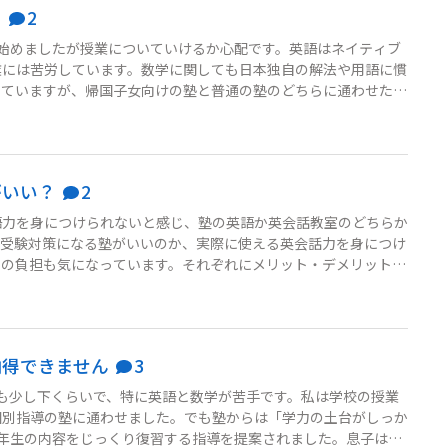
？
2
始めましたが授業についていけるか心配です。英語はネイティブ
業には苦労しています。数学に関しても日本独自の解法や用語に慣
していますが、帰国子女向けの塾と普通の塾のどちらに通わせた方
悩みに対応してくれそうですが、近くにないため電車で通う必要が
に早く慣れるには良いかもしれません。どちらを選ぶべきか決めき
ります。主人とも話し合...
がいい？
2
語力を身につけられないと感じ、塾の英語か英会話教室のどちらか
や受験対策になる塾がいいのか、実際に使える英会話力を身につけ
えの負担も気になっています。それぞれにメリット・デメリットが
になるのかアドバイスをいただきたいです。
納得できません
3
も少し下くらいで、特に英語と数学が苦手です。私は学校の授業
個別指導の塾に通わせました。でも塾からは「学力の土台がしっか
年生の内容をじっくり復習する指導を提案されました。息子は学