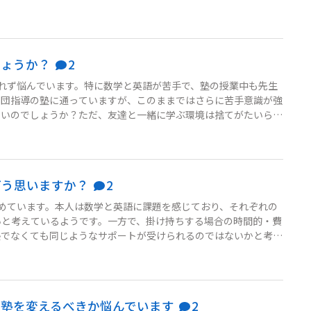
としてもこのままでいいのか不安です。塾の方針に従うべきなの
いいのか悩んでいます。
しょうか？
2
れず悩んでいます。特に数学と英語が苦手で、塾の授業中も先生
集団指導の塾に通っていますが、このままではさらに苦手意識が強
いいのでしょうか？ただ、友達と一緒に学ぶ環境は捨てがたいらし
としてはどうするのが最善か悩んでいます。
どう思いますか？
2
めています。本人は数学と英語に課題を感じており、それぞれの
いと考えているようです。一方で、掛け持ちする場合の時間的・費
塾でなくても同じようなサポートが受けられるのではないかと考え
塾と通常の塾、それぞれの強みを踏まえたアドバイスをいただきた
か塾を変えるべきか悩んでいます
2