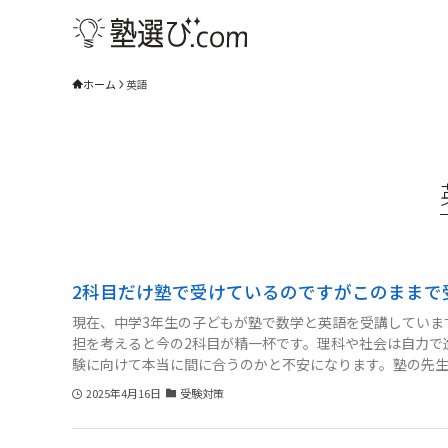
ホーム
英語
2科目だけ塾で受けているのですがこのままで
現在、中学3年生の子どもが塾で数学と英語を受講していま
担を考えると今の2科目が精一杯です。理科や社会は自力で
験に向けて本当に間に合うのかと不安になります。塾の先
でもなく、どうバランスをとるべきか悩んでいます。このま
2025年4月16日
受験対策
考えるべきなのか、ご意見を聞かせていただきたいです。