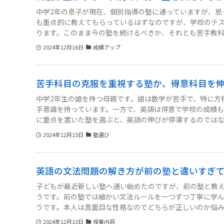
中学2年の息子が現在、個別指導の塾に通っていますが、思
も重点的に教えてもらっているはずなのですが、学校のテ
ります。このまま今の塾を続けるべきか、それとも苦手教
しい」と言っていますが、成績が上がらないままでは親と
2024年12月16日
成績アップ
苦手科目の克服を重視する塾か、得意科目を
中学2年生の娘を持つ母親です。娘は数学が苦手で、特に方
手意識を持っています。一方で、英語は得意で学校の成績
に重点を置いた塾を選ぶと、英語の伸びが停滞するのでは
をさらに伸ばすべきか、バランスの取れた塾選びの基準が
2024年12月15日
塾選び
英語の文法問題の解き方が前の塾と違いすぎ
子どもが最近新しい塾へ通い始めたのですが、前の塾と教
うです。前の塾では細かい文法ルールを一つずつ丁寧に学
うです。本人は真面目な性格なのでどちらが正しいのか悩
模試も控えており、このままでは苦手意識が強まるのでは
2024年12月13日
授業内容