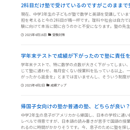
2科目だけ塾で受けているのですがこのままで
現在、中学3年生の子どもが塾で数学と英語を受講していま
担を考えると今の2科目が精一杯です。理科や社会は自力で
験に向けて本当に間に合うのかと不安になります。塾の先
でもなく、どうバランスをとるべきか悩んでいます。このま
2025年4月16日
受験対策
考えるべきなのか、ご意見を聞かせていただきたいです。
学年末テストで成績が下がったので塾に責任
学年末テストで、特に数学の点数が大きく下がってしまい
じて塾に通わせ、毎月安くない授業料を払っている以上、
がったから返金を」とまでは言いませんし、そういう制度
塾から何の説明も謝罪もないままなのは、どうしても納得
2025年4月2日
成績アップ
いくかを具体的に示してほしいです。こちらも感情的にな
すが、どのように書けば効果的に伝わるか悩んでいます。
帰国子女向けの塾か普通の塾、どちらが良い
中学2年生の息子がアメリカから帰国し、日本の学校に通い
レベルで得意ですが、日本語の読み書きが苦手で国語の授
れるのに時間がかかりそうです。今、息子のために塾を探