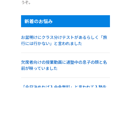
うぞ。
新着のお悩み
お盆明けにクラス分けテストがあるらしく「旅
行には行かない」と言われました
欠席者向けの授業動画に通塾中の息子の顔と名
前が映っていました
「今日決めれば入会金無料」と言われて入塾を
急かされました
急な雷雨でも警報が出ていなければ行かせるべ
きでしょうか