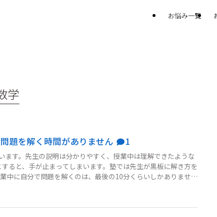
お悩み一覧
数学
で問題を解く時間がありません
1
ています。先生の説明は分かりやすく、授業中は理解できたような
とすると、手が止まってしまいます。塾では先生が黒板に解き方を
業中に自分で問題を解くのは、最後の10分くらいしかありませ
」と言われました。先生の説明が悪いわけではないので、演習時
きているのに、家で解けないのは自分の努力不足なのでしょう