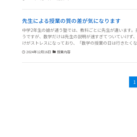
先生による授業の質の差が気になります
中学2年生の娘が通う塾では、教科ごとに先生が違います。
うですが、数学だけは先生の説明が速すぎてついていけず
けがストレスになっており、「数学の授業の日は行きたく
科目の授業には満足しており、辞めることは考えていませ
2024年12月16日
授業内容
の苦手意識をどう乗り越えさせれば良いでしょうか？
1