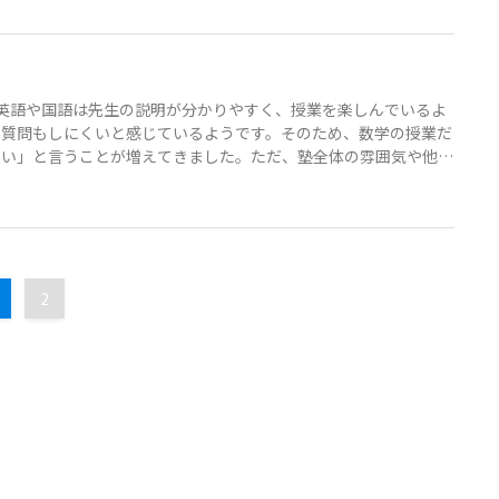
英語や国語は先生の説明が分かりやすく、授業を楽しんでいるよ
、質問もしにくいと感じているようです。そのため、数学の授業だ
ない」と言うことが増えてきました。ただ、塾全体の雰囲気や他の
ん。集団授業なので先生を変えることは難しいと思うのですが、娘
2