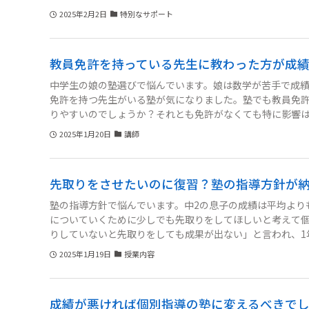
がいいか判断に迷っています。帰国子女向けの塾は特有の
2025年2月2日
特別なサポート
あります。普通の塾なら近所にあり、日本の教育システム
れず、このままでは受験に間に合わないのではという焦りもあ
教員免許を持っている先生に教わった方が成
中学生の娘の塾選びで悩んでいます。娘は数学が苦手で成
免許を持つ先生がいる塾が気になりました。塾でも教員免
りやすいのでしょうか？それとも免許がなくても特に影響
2025年1月20日
講師
先取りをさせたいのに復習？塾の指導方針が
塾の指導方針で悩んでいます。中2の息子の成績は平均より
についていくために少しでも先取りをしてほしいと考えて
りしていないと先取りをしても成果が出ない」と言われ、1
校の授業についていけないことに焦りを感じているので私
2025年1月19日
授業内容
か、それとも先取りを提案してくれる他の塾を探した方が
成績が悪ければ個別指導の塾に変えるべきで