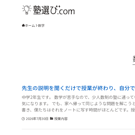
ホーム
数学
先生の説明を聞くだけで授業が終わり、自分
中学2年生です。 数学が苦手なので、少人数制の塾に通っ
気になります。 でも、家へ帰って同じような問題を解こう
書き、僕たちはそれをノートに写す時間がほとんどです。授
ん。 母に話すと、「分かりやすい先生なら続けた方がいい
2026年7月30日
授業内容
間を増やしてほしいとも言いにくいです。 授業中に理解で
か？