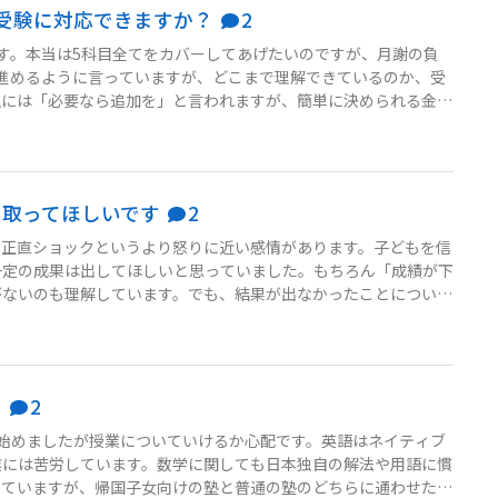
受験に対応できますか？
2
す。本当は5科目全てをカバーしてあげたいのですが、月謝の負
進めるように言っていますが、どこまで理解できているのか、受
生には「必要なら追加を」と言われますが、簡単に決められる金額
ま2科目中心で進めていいのか、それとも思い切って別の対策を
を取ってほしいです
2
、正直ショックというより怒りに近い感情があります。子どもを信
一定の成果は出してほしいと思っていました。もちろん「成績が下
がないのも理解しています。でも、結果が出なかったことについて
がいきません。塾には、現状の原因分析と、これからどう改善して
ってしまいそうなので、まずはメールで伝えたいと思っているので
？
2
始めましたが授業についていけるか心配です。英語はネイティブ
業には苦労しています。数学に関しても日本独自の解法や用語に慣
していますが、帰国子女向けの塾と普通の塾のどちらに通わせた方