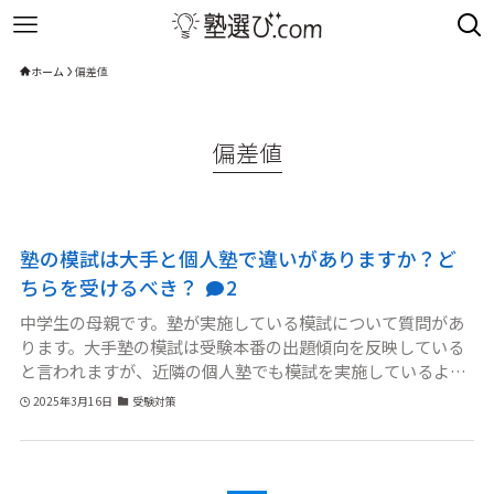
ホーム
偏差値
偏差値
塾の模試は大手と個人塾で違いがありますか？ど
ちらを受けるべき？
2
中学生の母親です。塾が実施している模試について質問があ
ります。大手塾の模試は受験本番の出題傾向を反映している
と言われますが、近隣の個人塾でも模試を実施しているよう
です。高校受験を考える上で、大手塾の模試と個人塾の模試
2025年3月16日
受験対策
のどちらを受けるべきか、また両方受けるべきか悩んでいま
す。模試の精度や信頼性に違いはあるのでしょうか？やはり
受験者数が多い大手塾の模試の方が、偏差値の信頼性が高い
のでしょうか？それぞれの特徴や違いについて教えていただ