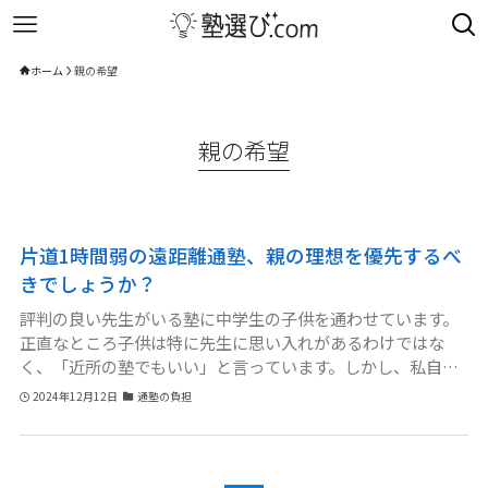
ホーム
親の希望
親の希望
片道1時間弱の遠距離通塾、親の理想を優先するべ
きでしょうか？
評判の良い先生がいる塾に中学生の子供を通わせています。
正直なところ子供は特に先生に思い入れがあるわけではな
く、「近所の塾でもいい」と言っています。しかし、私自身
がその先生の指導法や考え方に感銘を受けており、どうして
2024年12月12日
通塾の負担
もこの塾に通わせたいと考えています。とはいえ片道1時間弱
の通塾は負担が大きく、子供の気持ちや体力面で問題がない
か心配です。親の希望を優先すべきか子供の意見を尊重して
近所の塾に切り替えるべきか悩んでいます。