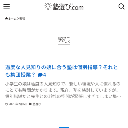
ホーム
緊張
緊張
過度な人見知りの娘に合う塾は個別指導？それと
も集団授業？
4
小学生の娘は極度の人見知りで、新しい環境や人に慣れるの
にとても時間がかかります。現在、塾を検討していますが、
個別指導だと先生との1対1の空間が緊張しすぎてしまい集中
できなさそうです。逆に集団授業では周りの生徒と馴染め
2025年2月6日
塾選び
ず、授業中も発言ができずに埋もれてしまうのではないかと
心配です。本人も「知らない人と話すのが苦手だから塾には
行きたくない」と消極的な様子で、どういった塾が合うのか
判断がつきません。人見知りの子にとって個別指導と集団授