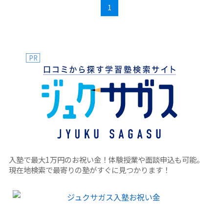
1
業のどちらが向いているのか、また少しでも塾に馴染みやす
くなる工夫があれば教えていただきたいです。
PR
入塾で最大1万円のお祝い金！体験授業や面談申込も可能。
現在地検索で最寄りの塾がすぐに見つかります！