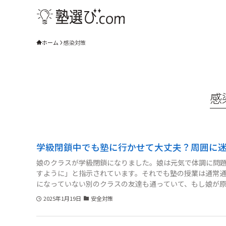
ホーム
感染対策
感
学級閉鎖中でも塾に行かせて大丈夫？周囲に
娘のクラスが学級閉鎖になりました。娘は元気で体調に問
すように」と指示されています。それでも塾の授業は通常
になっていない別のクラスの友達も通っていて、もし娘が
スの場合、一般的に他のご家庭はどうしているのか、また
2025年1月19日
安全対策
いです。