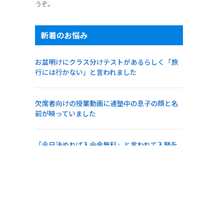
うぞ。
新着のお悩み
お盆明けにクラス分けテストがあるらしく「旅
行には行かない」と言われました
欠席者向けの授業動画に通塾中の息子の顔と名
前が映っていました
「今日決めれば入会金無料」と言われて入塾を
急かされました
急な雷雨でも警報が出ていなければ行かせるべ
きでしょうか