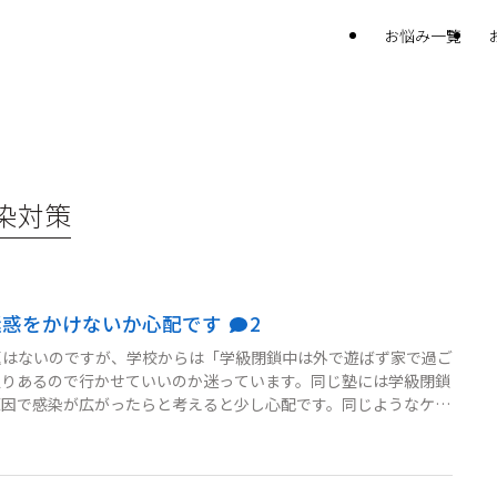
お悩み一覧
染対策
迷惑をかけないか心配です
2
題はないのですが、学校からは「学級閉鎖中は外で遊ばず家で過ご
通りあるので行かせていいのか迷っています。同じ塾には学級閉鎖
原因で感染が広がったらと考えると少し心配です。同じようなケー
、他の塾生や保護者に迷惑をかけないための対応策があれば知りた