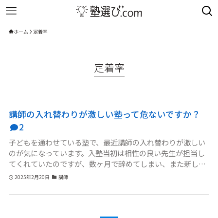
ホーム
定着率
定着率
講師の入れ替わりが激しい塾って危ないですか？
2
子どもを通わせている塾で、最近講師の入れ替わりが激しい
のが気になっています。入塾当初は相性の良い先生が担当し
てくれていたのですが、数ヶ月で辞めてしまい、また新しい
先生に変わりました。それだけならまだしも、さらに短期間
2025年2月20日
講師
で別の先生に交代してしまいました。子どもも「先生が変わ
るたびに教え方が変わる」と嘆いています。このような講師
の定着率が低い塾は避けた方がいいのでしょうか？それと
も、あまり気にする必要はないのでしょうか？