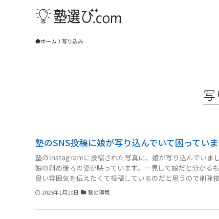
ホーム
写り込み
写
塾のSNS投稿に娘が写り込んでいて困ってい
塾のInstagramに投稿された写真に、娘が写り込んで
娘の斜め後ろの姿が映っています。一見して娘だと分かる
良い雰囲気を伝えたくて投稿しているのだと思うので削除
心配です。気まずくならないように伝えるにはどのように
2025年1月10日
塾の環境