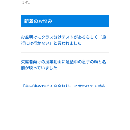
うぞ。
新着のお悩み
お盆明けにクラス分けテストがあるらしく「旅
行には行かない」と言われました
欠席者向けの授業動画に通塾中の息子の顔と名
前が映っていました
「今日決めれば入会金無料」と言われて入塾を
急かされました
急な雷雨でも警報が出ていなければ行かせるべ
きでしょうか