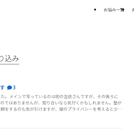
お悩み一覧
り込み
ます
3
いました。メインで写っているのは他の生徒さんですが、その後ろに
ものではありませんが、知り合いなら気付くかもしれません。塾が
依頼をするのも気が引けますが、娘のプライバシーを考えると少し
したら良いでしょうか？