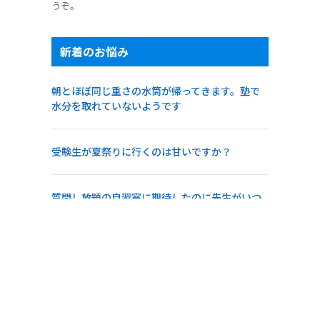
うぞ。
新着のお悩み
朝とほぼ同じ重さの水筒が帰ってきます。塾で
水分を取れていないようです
受験生が夏祭りに行くのは甘いですか？
質問し放題の自習室に期待したのに先生がいつ
も授業中で聞けません
今週だけで3回変更。夏期講習の時間割が前日に
変わるのがつらい
中3最後の部活の大会と塾の模試が重なりまし