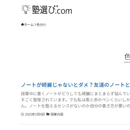
ホーム
色分け
ノートが綺麗じゃないとダメ？友達のノート
授業中に書くノートがどうしても綺麗にまとまらず悩んで
すごく整理されています。でも私は黒と赤のペンくらいし
ん。ノートを整えるセンスがないのか自分の書き方が悪い
ートは後で見たときに綺麗なほうがいいのでしょうか？テ
2025年2月8日
授業内容
けすぎるのも嫌です。ノートが綺麗な人はどうやってまと