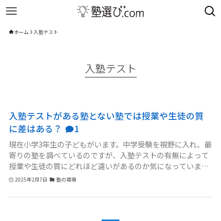
ホーム
入塾テスト
入塾テスト
入塾テストがある塾とない塾では授業や生徒の質
に差はある？
1
現在小学3年生の子どもがいます。中学受験を視野に入れ、最
寄りの塾を調べているのですが、入塾テストの有無によって
授業や生徒の質にどれほど違いがあるのか気になっていま
す。入塾テストがある塾は一定の学力が求められる分、意識
2025年2月7日
塾の環境
の高い生徒が集まって授業の進度も早く、切磋琢磨できる環
境なのではと想像しています。一方、入塾テストがない塾
は、幅広い学力層の生徒が通っており、基礎から丁寧に指導
してもらえる反面、学習意欲に差が出てしまって授業の質が