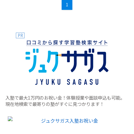
1
下がる可能性もあるのではと考えています。実際のところ入
塾テストの有無で授業内容や生徒の質にどのような違いがあ
るのでしょうか？
PR
入塾で最大1万円のお祝い金！体験授業や面談申込も可能。
現在地検索で最寄りの塾がすぐに見つかります！