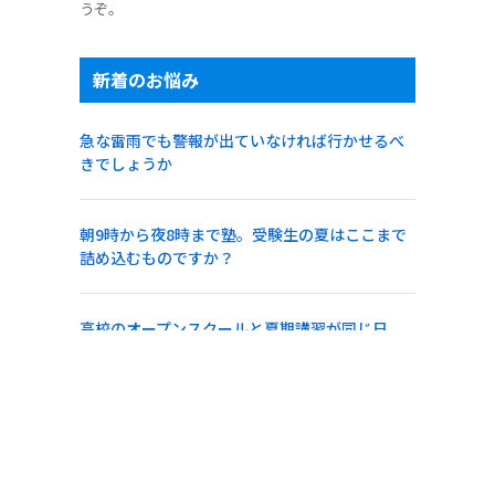
うぞ。
新着のお悩み
急な雷雨でも警報が出ていなければ行かせるべ
きでしょうか
朝9時から夜8時まで塾。受験生の夏はここまで
詰め込むものですか？
高校のオープンスクールと夏期講習が同じ日
に。塾からは欠席しないよう言われました
冷房が寒すぎるという理由で席の変更をお願い
してもよいですか？