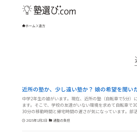
ホーム
遠方
近所の塾か、少し遠い塾か？ 娘の希望を聞い
中学2年生の娘がいます。現在、近所の塾（自転車で5分）
ます。そこで、学校の友達がいない環境を求めて自転車で3
30分の移動時間と帰宅時間の遅さが気になっています。部
子供が学びやすい環境を優先するべきか、それとも近所の
2025年1月2日
通塾の負担
か？