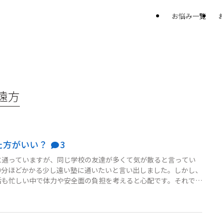
お悩み一覧
遠方
た方がいい？
3
に通っていますが、同じ学校の友達が多くて気が散ると言ってい
0分ほどかかる少し遠い塾に通いたいと言い出しました。しかし、
活も忙しい中で体力や安全面の負担を考えると心配です。それでも
塾で納得してもらうべきか悩んでいます。どうしたら良いでしょう