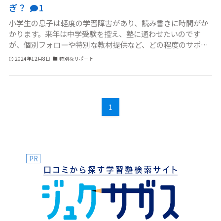
ぎ？
1
こと自体は悪くないと思います。ただ、ほかの生徒のやる気
を下げるような仕組みになっているのではと感じます。塾に
小学生の息子は軽度の学習障害があり、読み書きに時間がか
意見を伝えてもよいのでしょうか？
かります。来年は中学受験を控え、塾に通わせたいのです
が、個別フォローや特別な教材提供など、どの程度のサポー
トを求められるか悩んでいます。大手の塾は画一的なカリキ
2024年12月8日
特別なサポート
ュラムが基本で、うちの子にどこまで対応してくれるのか不
安です。さらに、配慮を求めることで他の保護者から「特別
扱い」と見られないか心配です。子どもが自信を持って学べ
る環境を整えたいのに、どのような塾を選べば良いのか頭を
1
抱えています。
PR