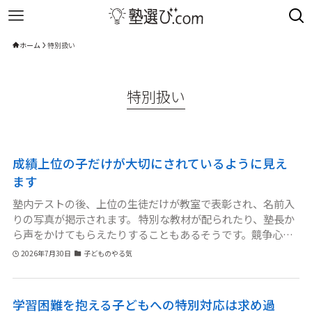
ホーム
特別扱い
特別扱い
成績上位の子だけが大切にされているように見え
ます
塾内テストの後、上位の生徒だけが教室で表彰され、名前入
りの写真が掲示されます。 特別な教材が配られたり、塾長か
ら声をかけてもらえたりすることもあるそうです。競争心を
高めるための取り組みだとは思いますが、成績が平均くらい
2026年7月30日
子どものやる気
の息子は「上の子しか先生に見てもらえない」と話していま
す。 息子なりに以前より点数を上げているのですが、順位に
入らなければ褒められることはなく、最近は「頑張っても意
学習困難を抱える子どもへの特別対応は求め過
味がない」と言うようになりました。 成績上位者を評価する