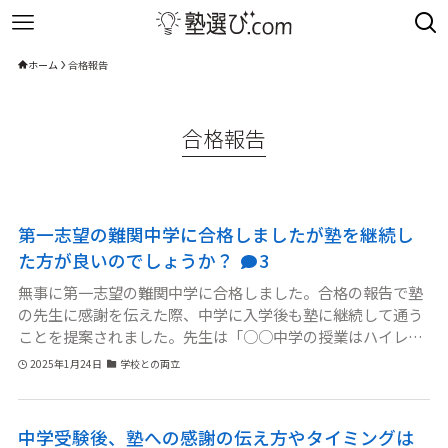
ホーム
合格報告
合格報告
第一志望の難関中学に合格しましたが塾を継続し
た方が良いのでしょうか？
3
無事に第一志望の難関中学に合格しました。合格の報告で塾
の先生に感謝を伝えた際、中学に入学後も塾に継続して通う
ことを提案されました。先生は「○○中学の授業はハイレベ
ルなので塾でのフォローが必要になると思いますよ」と説明
2025年1月24日
学校との両立
してくれましたが、親子とも厳しい受験生活が終わって燃え
尽きたというのが正直なところです。これからはまず学校生
活を思う存分楽しんでほしいという気持ちもあり、塾の継続
中学受験後、塾への感謝の伝え方やタイミングは
について悩んでいます。難関校に入学後すぐに塾を続けた方