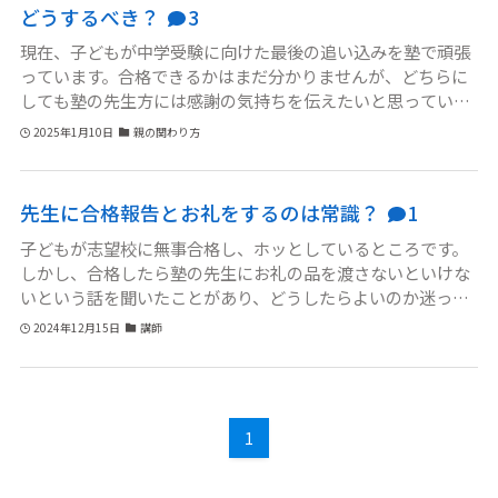
どうするべき？
3
が良いのかについて、専門的な意見を聞きたいです。
現在、子どもが中学受験に向けた最後の追い込みを塾で頑張
っています。合格できるかはまだ分かりませんが、どちらに
しても塾の先生方には感謝の気持ちを伝えたいと思っていま
す。ただ、受験が終わった後のどのタイミングでお礼を伝え
2025年1月10日
親の関わり方
に行けばいいのか、何をすればいいのかがあまり分かってい
ません。特に他の保護者の方々がどのようにしているのかも
気になり、マナーや一般的な習慣を知りたいです。参考にで
先生に合格報告とお礼をするのは常識？
1
きるアドバイスをいただけると助かります。
子どもが志望校に無事合格し、ホッとしているところです。
しかし、合格したら塾の先生にお礼の品を渡さないといけな
いという話を聞いたことがあり、どうしたらよいのか迷って
います。特にプレゼントや金品を渡すのは常識なのか、それ
2024年12月15日
講師
とも失礼にあたるのか悩んでいます。また、どのような形で
お礼をするのが適切なのかも分かりません。塾の先生はとて
も親切で熱心に指導してくださったので感謝の気持ちはあり
ますが、周りの保護者がどうしているのかも気になります。
1
先生に失礼のない形でお礼をしたいのですが、どんな方法が
良いのでしょうか？