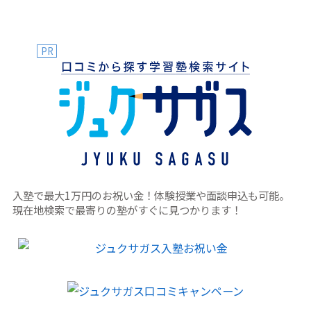
ので、その他の講師と比べて、成績が上がりやすいのかは不
明です。 まずは、その先生の著書があったり、映像授業が公
開されていれば、それを見て、質問者のお子さんに合いそう
かどうかを見るのが1番なのではないでしょうか。 あと、ベ
PR
テラン講師についてもほとんど同じですが、一般的にはベテ
ラン講師の方が、指導経験が多い分、より幅広い生徒に対応
できることが多い気がします。 質問者のお子さんにあった塾
&先生が見つかりますように。
入塾で最大1万円のお祝い金！体験授業や面談申込も可能。
現在地検索で最寄りの塾がすぐに見つかります！